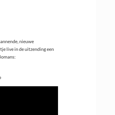
spannende, nieuwe
e live in de uitzending een
 Bomans:
n